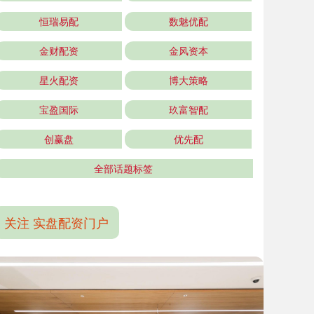
恒瑞易配
数魅优配
金财配资
金风资本
星火配资
博大策略
宝盈国际
玖富智配
创赢盘
优先配
全部话题标签
关注 实盘配资门户