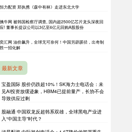
恒力配资 郑执携《森中有林》走进东北大学
擒牛网 被韩国检察厅调查, 国内超2500亿芯片龙头深夜回
应! 董事长提议公司以3亿至6亿元回购A股股份
奕汇网 油价飙升，全球无可奈何！中国另辟蹊径，出奇制
胜一招化解
最新文章
宝盈国际 股价仍跌超10%！SK海力士电话会：未
见AI投资放缓迹象，HBM4已提前量产，长协不会
导致供应过剩
股融通 中国双龙反超韩系双雄，全球黑电产业进
入“中国主导”时代？
涵星配资 中际旭创电话会：1.6T降价传闻严重失