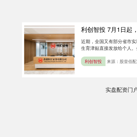
利创智投 7月1日
近期，全国又有部分省市实
生育津贴直接发放给个人。
→【银....
利创智投
来源：股壹佰配
实盘配资门