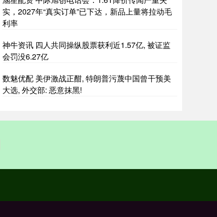
实，2027年“真实订单”已下达，新品上量将拉动毛
利率
神牛资讯 四人共同操纵股票获利近1.57亿, 被证监
会罚没6.27亿
数魅优配 美伊激战正酣, 特朗普污蔑中国曾干预美
大选, 外交部: 恶意抹黑!