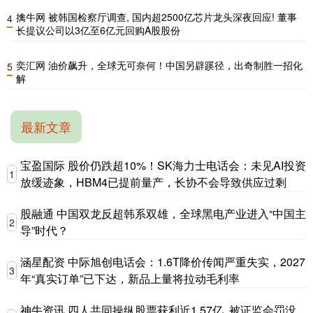
擒牛网 被韩国检察厅调查, 国内超2500亿芯片龙头深夜回应! 董事
4
长提议公司以3亿至6亿元回购A股股份
奕汇网 油价飙升，全球无可奈何！中国另辟蹊径，出奇制胜一招化
5
解
最新文章
宝盈国际 股价仍跌超10%！SK海力士电话会：未见AI投资
1
放缓迹象，HBM4已提前量产，长协不会导致供应过剩
股融通 中国双龙反超韩系双雄，全球黑电产业进入“中国主
2
导”时代？
涵星配资 中际旭创电话会：1.6T降价传闻严重失实，2027
3
年“真实订单”已下达，新品上量将拉动毛利率
神牛资讯 四人共同操纵股票获利近1.57亿, 被证监会罚没